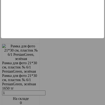
На складе
0
Рамка для фото 21*30
см, пластик № 6/1
PersianGreen, зелёная
Рамка для фото 21*30
см, пластик № 6/1
PersianGreen, зелёная
1650 тг
На складе
0