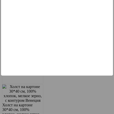
Холст на картоне
30*40 см, 100%
хлопок, мелкое зерно,
с контуром Мост
Холст на картоне
30*40 см, 100%
хлопок, мелкое зерно,
с контуром Мост
1040
тг
На складе
0
Холст на картоне
30*40 см, 100%