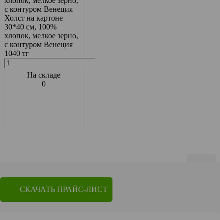
хлопок, мелкое зерно,
с контуром Венеция
Холст на картоне
30*40 см, 100%
хлопок, мелкое зерно,
с контуром Венеция
1040 тг
На складе
0
Показать по
20
СКАЧАТЬ ПРАЙС-ЛИСТ
1
2
3
4
Перейти на страницу