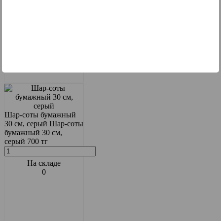
Шар-соты бумажный
30 см, серый
Шар-соты
бумажный 30 см,
серый
700 тг
На складе
0