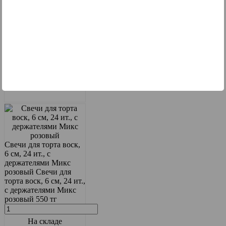
На складе
0
Свечи для торта воск,
6 см, 24 ит., с
держателями Микс
розовый
Свечи для
торта воск, 6 см, 24 ит.,
с держателями Микс
розовый
550 тг
На складе