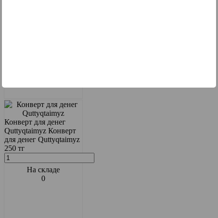
Конверт для денег
Quttyqtaimyz
Конверт
для денег Quttyqtaimyz
250 тг
На складе
0