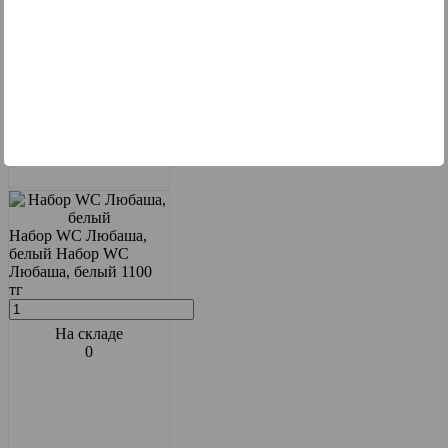
Набор WC Любаша,
белый
Набор WC
Любаша, белый
1100
тг
На складе
0