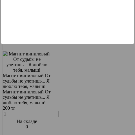
0
Магнит виниловый От
судьбы не улетишь... Я
люблю тебя, малыш!
Магнит виниловый От
судьбы не улетишь... Я
люблю тебя, малыш!
200 тг
На складе
0