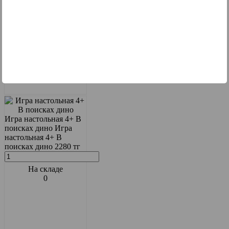
0
Игра настольная 4+ В
поисках дино
Игра
настольная 4+ В
поисках дино
2280 тг
На складе
0