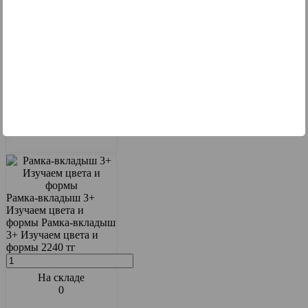
На складе
0
Рамка-вкладыш 3+
Изучаем цвета и
формы
Рамка-вкладыш
3+ Изучаем цвета и
формы
2240 тг
На складе
0