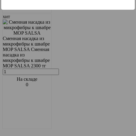
хит
Сменная насадка из
микрофибры к швабре
MOP SALSA
Сменная
насадка из
микрофибры к швабре
MOP SALSA
2300 тг
На складе
0